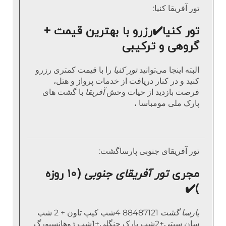
تور آفریقا کنیا:
تور کنیا
✔️
رزرو با بهترین قیمت +
گروهی و ترکیبی
البته اینجا می‌توانید
تور کنیا
را با قیمت کمتری رزرو
کنید و در کنار دریافت از خدمات پرواز و هتل،
فرصت بازدید از حیات وحش
آفریقا
با گشت های
پارک ملی مومباسا ،
تور آفریقای جنوبی پارساگشت:
مجری
تور آفریقای جنوبی
(10 روزه
✔️
)
پارسا گشت
88487121 4شب کیپ تاون + 2 شب
سان سیتی+2شب پارک جنگلی+1شب ژوهانسبورگ