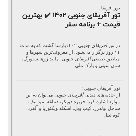
تور آفریقا :
تور آفریقای جنوبی ۱۴۰۲ ✔️ بهترین
قیمت + برنامه سفر
در
تور آفریقای
جنوبی ۱۴۰۲پارسا گشت که به مدت
۱۱ روز برگزار می‌شود، از معروف‌ترین شهر‌ها و
مناطق طبیعی
آفریقای
جنوبی، مانند ژوهانسبورگ،
سان سیتی و پارک ملی
تور آفریقای جنوبی :
از جاذبه‌های دیدنی
آفریقای جنوبی
می‌توان به این
موارد اشاره کرد: جزیره دویکر، دماغه امید نیک،
ساحل بولدرز، کیپ ویل، اسکله ویکتوریا و آلفرد،
کوه تیبل