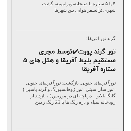
۴ یا ۵ ستاره با صبحانه،ویزا،بیمه، گشت
شهری.ترانسفر هوایی بین شهرها.
گرند تور آفریقا :
تور گرند پورت
✔️تو
سط مجری
مستقیم بلیط آفریقا و هتل های 5
ستاره آفریقا
تور آفریقای
جنوبی. بازگشت;
تور آفریقای
جنوبی
·
تور
سان سیتی ·
تور
ژوهانسبورگ و
گرند
باسین (
گانگا تالاتو – دریاچه ای در موریس ) ، بازدید از
رودخانه سیاه و دره رنگ ها با 23 رنگ زمین