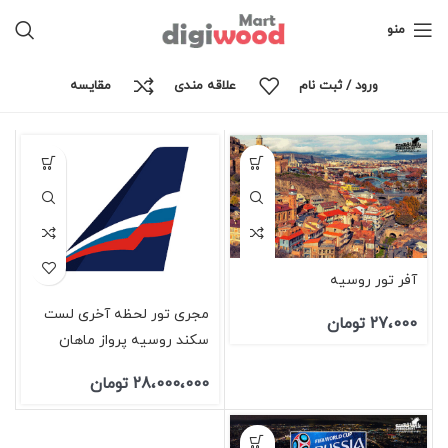
نمایش همه 3 نتیجه
منو
ورود / ثبت نام
علاقه مندی
مقايسه
نمایش نوار کناری
آفر تور روسیه
مجری تور لحظه آخری لست
27،000
تومان
سکند روسیه پرواز ماهان
28،000،000
تومان